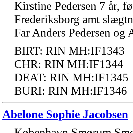
Kirstine Pedersen 7 år, f
Frederiksborg amt slægtn
Far Anders Pedersen og A
BIRT: RIN MH:IF1343
CHR: RIN MH:IF1344
DEAT: RIN MH:IF1345
BURI: RIN MH:IF1346
Abelone Sophie Jacobsen
København Smørum Smøru