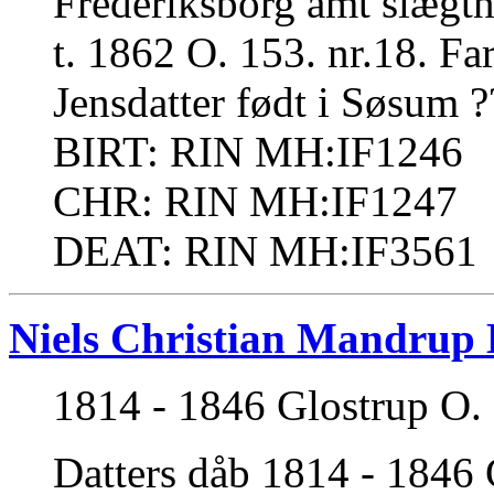
Frederiksborg amt slægtn
t. 1862 O. 153. nr.18. F
Jensdatter født i Søsum ?
BIRT: RIN MH:IF1246
CHR: RIN MH:IF1247
DEAT: RIN MH:IF3561
Niels Christian Mandrup
1814 - 1846 Glostrup O. 3
Datters dåb 1814 - 1846 