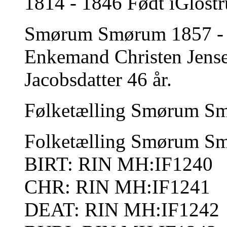
1814 - 1846 Født iGlostr
Smørum Smørum 1857 - 1
Enkemand Christen Jens
Jacobsdatter 46 år.
Følketælling Smørum Sm
Folketælling Smørum S
BIRT: RIN MH:IF1240
CHR: RIN MH:IF1241
DEAT: RIN MH:IF1242