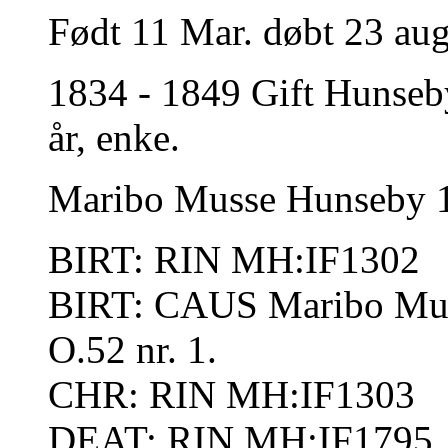
Født 11 Mar. døbt 23 aug
1834 - 1849 Gift Hunseb
år, enke.
Maribo Musse Hunseby 18
BIRT: RIN MH:IF1302
BIRT: CAUS Maribo Mus
O.52 nr. 1.
CHR: RIN MH:IF1303
DEAT: RIN MH:IF1795