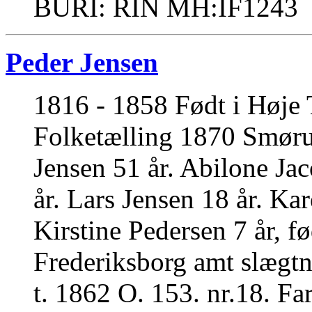
BURI: RIN MH:IF1243
Peder Jensen
1816 - 1858 Født i Høje T
Folketælling 1870 Smør
Jensen 51 år. Abilone Ja
år. Lars Jensen 18 år. Ka
Kirstine Pedersen 7 år, f
Frederiksborg amt slægtn
t. 1862 O. 153. nr.18. F