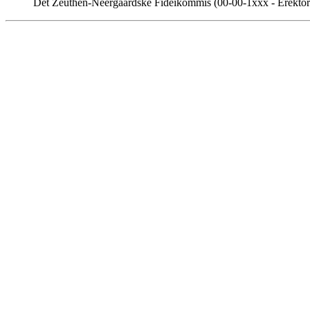
Det Zeuthen-Neergaardske Fideikommis (00-00-1xxx - Erektor