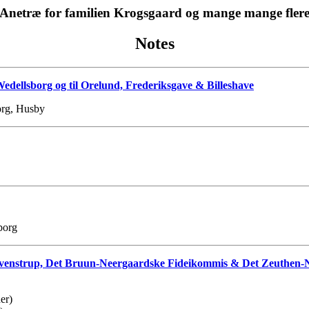
Anetræ for familien Krogsgaard og mange mange fler
Notes
dellsborg og til Orelund, Frederiksgave & Billeshave
org, Husby
borg
 Svenstrup, Det Bruun-Neergaardske Fideikommis & Det Zeuthen-
er)