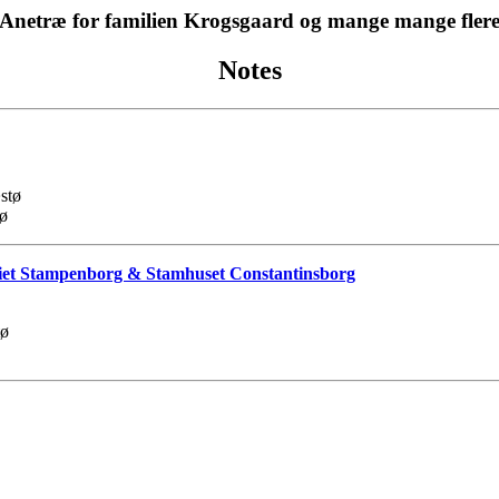
Anetræ for familien Krogsgaard og mange mange fler
Notes
stø
tø
oniet Stampenborg & Stamhuset Constantinsborg
tø