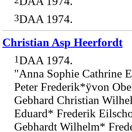
DAA 1974.
3
DAA 1974.
Christian Asp Heerfordt
1
DAA 1974.
"Anna Sophie Cathrine El
Peter Frederik*ÿvon Obel
Gebhard Christian Wilhe
Eduard* Frederik Eilsc
Gebhardt Wilhelm* Frede