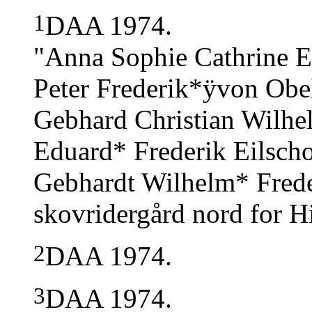
1
DAA 1974.
"Anna Sophie Cathrine El
Peter Frederik*ÿvon Obel
Gebhard Christian Wilhe
Eduard* Frederik Eilsc
Gebhardt Wilhelm* Frede
skovridergård nord for Hi
2
DAA 1974.
3
DAA 1974.