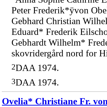
Peter Frederik*ÿvon Obel
Gebhard Christian Wilhe
Eduard* Frederik Eilsc
Gebhardt Wilhelm* Frede
skovridergård nord for Hi
2
DAA 1974.
3
DAA 1974.
Ovelia* Christiane Fr. von