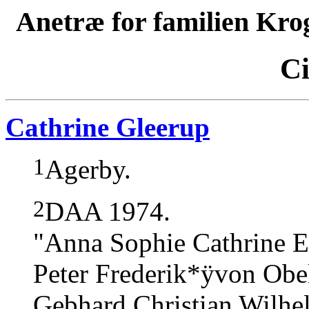
Anetræ for familien Kro
Ci
Cathrine Gleerup
1
Agerby.
2
DAA 1974.
"Anna Sophie Cathrine El
Peter Frederik*ÿvon Obel
Gebhard Christian Wilhe