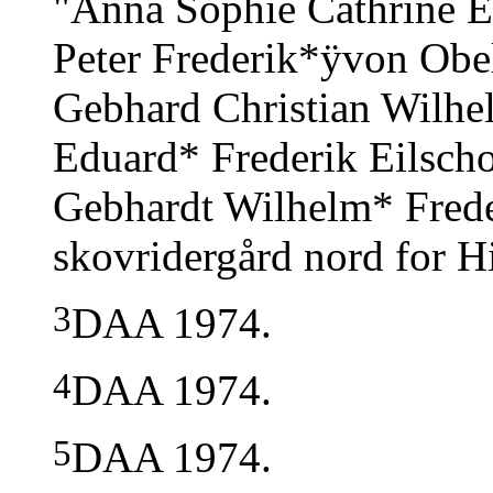
"Anna Sophie Cathrine El
Peter Frederik*ÿvon Obel
Gebhard Christian Wilhe
Eduard* Frederik Eilsc
Gebhardt Wilhelm* Frede
skovridergård nord for Hi
3
DAA 1974.
4
DAA 1974.
5
DAA 1974.