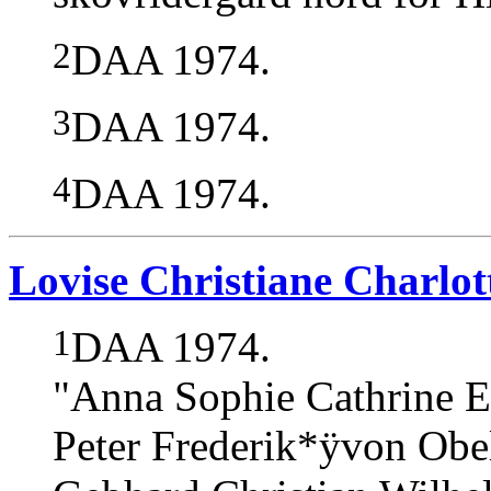
2
DAA 1974.
3
DAA 1974.
4
DAA 1974.
Lovise Christiane Charlot
1
DAA 1974.
"Anna Sophie Cathrine El
Peter Frederik*ÿvon Obel