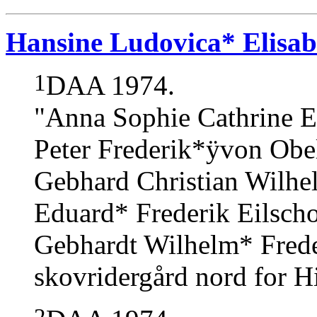
Hansine Ludovica* Elisab
1
DAA 1974.
"Anna Sophie Cathrine El
Peter Frederik*ÿvon Obel
Gebhard Christian Wilhe
Eduard* Frederik Eilsc
Gebhardt Wilhelm* Frede
skovridergård nord for Hi
2