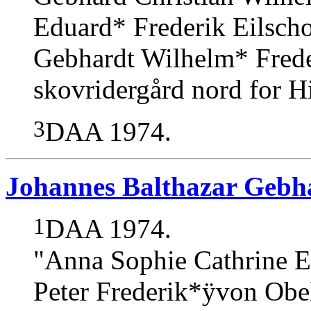
Eduard* Frederik Eilsc
Gebhardt Wilhelm* Frede
skovridergård nord for Hi
3
DAA 1974.
Johannes Balthazar Gebha
1
DAA 1974.
"Anna Sophie Cathrine El
Peter Frederik*ÿvon Obel