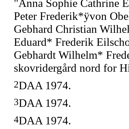
"Anna Sophie Cathrine El
Peter Frederik*ÿvon Obel
Gebhard Christian Wilhe
Eduard* Frederik Eilsc
Gebhardt Wilhelm* Frede
skovridergård nord for Hi
2
DAA 1974.
3
DAA 1974.
4
DAA 1974.