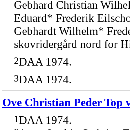
Gebhard Christian Wilhe
Eduard* Frederik Eilsc
Gebhardt Wilhelm* Frede
skovridergård nord for Hi
2
DAA 1974.
3
DAA 1974.
Ove Christian Peder Top 
1
DAA 1974.