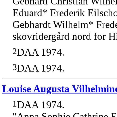
Gebhard Christian Wilhe
Eduard* Frederik Eilsc
Gebhardt Wilhelm* Frede
skovridergård nord for Hi
2
DAA 1974.
3
DAA 1974.
Louise Augusta Vilhelmin
1
DAA 1974.
"Anna Sophie Cathrine El