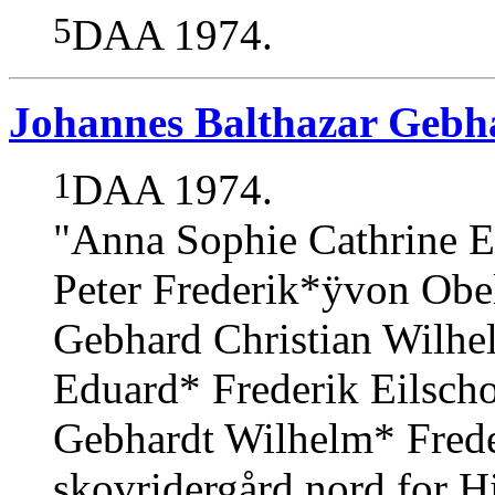
5
DAA 1974.
Johannes Balthazar Gebha
1
DAA 1974.
"Anna Sophie Cathrine El
Peter Frederik*ÿvon Obel
Gebhard Christian Wilhe
Eduard* Frederik Eilsc
Gebhardt Wilhelm* Frede
skovridergård nord for Hi